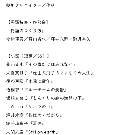
参加クリエイター／作品
【巻頭特集・座談会】
『物語のつくり方』
今村翔吾／蒼山皆水／輝井永澄／馳月基矢
【小説（短篇／SS）】
蒼山皆水『その青だけは忘れない』
犬怪寅日子『虎山犬飛子のままならぬ人生』
後谷戸隆『永遠に留年』
梧桐彰『ブルーチームの憂鬱』
坂崎かおる『どんぐりの森の満開の下』
百百百百『サハラの目』
輝井永澄『彼は天才だから』
鉈手璃彩子『夏味』
人間六度『Still on earth』