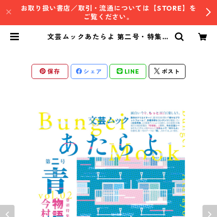
お取り扱い書店／取引・流通については【STORE】を
ご覧ください。
文芸ムックあたらよ 第二号・特集：
青 | ひとり出版社・EYEDEAR｜公
式通販
保存
シェア
LINE
ポスト