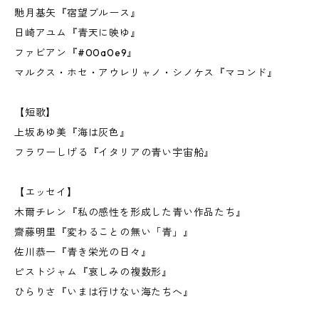
馳月基矢『宿望ブルース』
日崎アユム『青天に映ゆ』
ファビアン『#00a0e9』
マルクス・ホセ・アウレリャノ・シノケス『マコンド』
【短歌】
上坂あゆ美『海は灰色』
フラワーしげる『イタリアの青い宇宙船』
【エッセイ】
木爾チレン『私の感性を形成した青い作品たち』
齋藤明里『変わることの無い「青」』
佐川恭一『青き栄光の日々』
ピストジャム『哀しみの複数形』
ひらりさ『いまは行けない海たちへ』