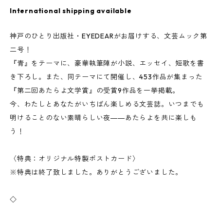
International shipping available
神戸のひとり出版社・EYEDEARがお届けする、文芸ムック第
二号！
『青』をテーマに、豪華執筆陣が小説、エッセイ、短歌を書
き下ろし。また、同テーマにて開催し、453作品が集まった
『第二回あたらよ文学賞』の受賞9作品を一挙掲載。
今、わたしとあなたがいちばん楽しめる文芸誌。いつまでも
明けることのない素晴らしい夜――あたらよを共に楽しも
う！
〈特典：オリジナル特製ポストカード〉
※特典は終了致しました。ありがとうございました。
◇