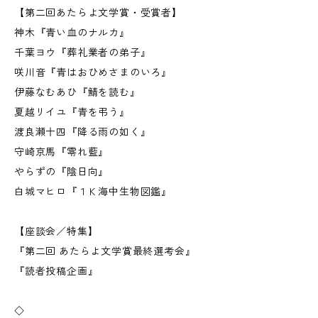
【第二回あたらよ文学賞・受賞者】
神木『青い血のナルカ』
千葉ヨウ『葬礼業者の弟子』
咲川音『青はおひめさまのいろ』
伊藤なむあひ『鯖を読む』
夏越リイユ『青を弔う』
渡良瀬十四『降る雨の如く』
守崎京馬『零れ藍』
やらずの『陰日向』
白城マヒロ『１Ｋ海中生物図鑑』
【座談会／特集】
『第二回 あたらよ文学賞最終選考会』
『読者投稿企画』
◇